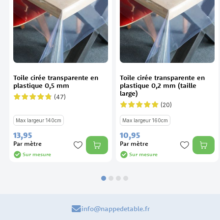
Toile cirée transparente en
Toile cirée transparente en
plastique 0,5 mm
plastique 0,2 mm (taille
large)
(47)
Évaluation:
94%
(20)
Évaluation:
97%
Max largeur 140cm
Max largeur 160cm
13,
95
10,
95
Par mètre
Par mètre
Sur mesure
Sur mesure
info@nappedetable.fr