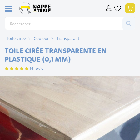
Allez
Mon
au
contenu
Toile cirée
Couleur
Transparant
TOILE CIRÉE TRANSPARENTE EN
PLASTIQUE (0,1 MM)
Évaluation:
14
Avis
97
100
% of
Skip
to
the
end
of
the
images
gallery