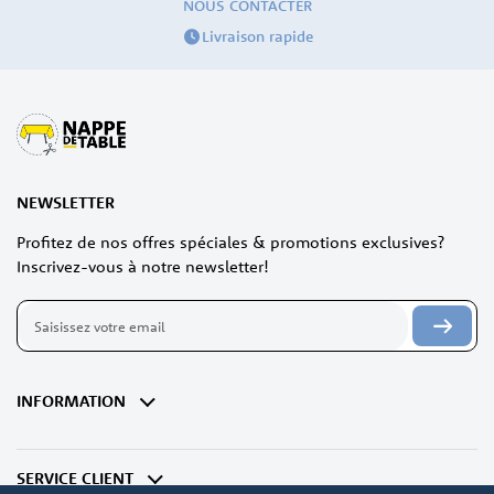
NOUS CONTACTER
Livraison rapide
NEWSLETTER
Profitez de nos offres spéciales & promotions exclusives?
Inscrivez-vous à notre newsletter!
Inscription
à
notre
lettre
d’information
INFORMATION
:
SERVICE CLIENT