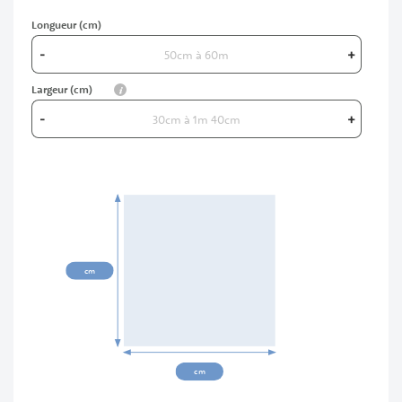
Longueur (cm)
-
+
info
Largeur (cm)
-
+
00cm
cm
cm