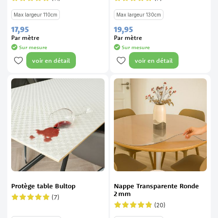
Évaluation:
Évaluation:
95%
97%
Max largeur 110cm
Max largeur 130cm
17,
95
19,
95
Par mètre
Par mètre
Sur mesure
Sur mesure
voir en détail
voir en détail
Protège table Bultop
Nappe Transparente Ronde
2 mm
(7)
Évaluation:
100%
(20)
Évaluation:
95%