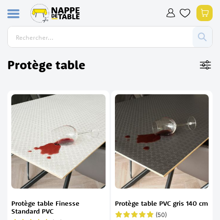
Allez
Mon
au
contenu
Protège table
Protège table Finesse
Protège table PVC gris 140 cm
Standard PVC
(50)
Évaluation: