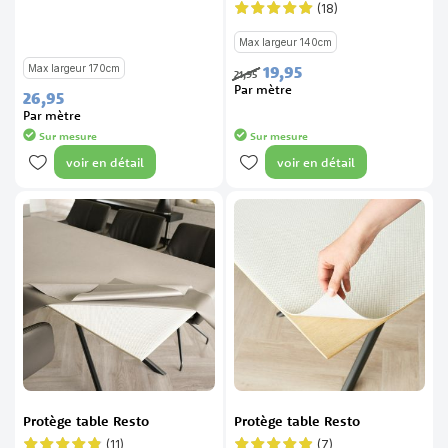
Évaluation:
98%
(18)
Évaluation:
99%
Max largeur 140cm
19,
95
Max largeur 170cm
21,
95
Par mètre
26,
95
Par mètre
Sur mesure
Sur mesure
voir en détail
voir en détail
Protège table Resto
Protège table Resto
(11)
(7)