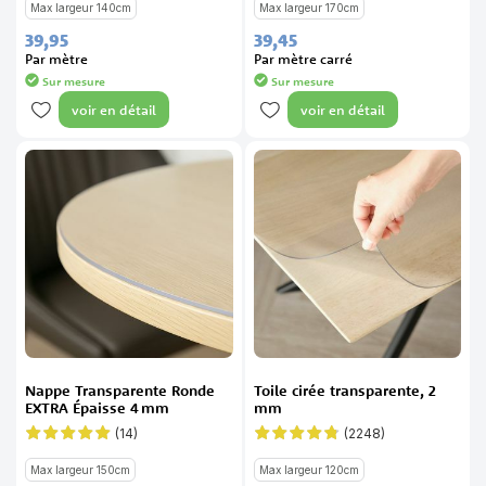
Max largeur 140cm
Max largeur 170cm
39,
95
39,
45
Par mètre
Par mètre carré
Sur mesure
Sur mesure
voir en détail
voir en détail
Nappe Transparente Ronde
Toile cirée transparente, 2
EXTRA Épaisse 4 mm
mm
(14)
(2248)
Évaluation:
Évaluation:
99%
94%
Max largeur 150cm
Max largeur 120cm