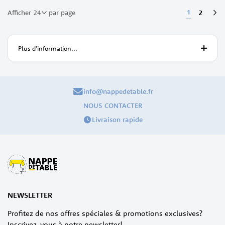
Page
Vous lisez 
1
Page
2
Afficher
par page
Pa
Sui
Plus d'information...
info@nappedetable.fr
NOUS CONTACTER
Livraison rapide
NEWSLETTER
Profitez de nos offres spéciales & promotions exclusives?
Inscrivez-vous à notre newsletter!