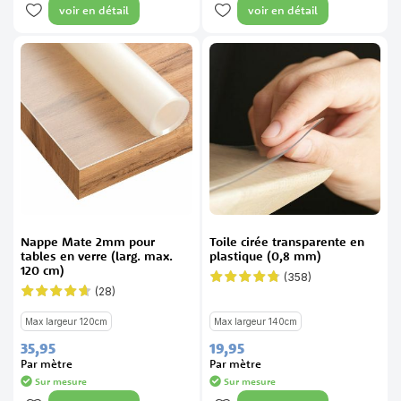
voir en détail
voir en détail
Nappe Mate 2mm pour
Toile cirée transparente en
tables en verre (larg. max.
plastique (0,8 mm)
120 cm)
(358)
Évaluation:
94%
(28)
Évaluation:
91%
Max largeur 120cm
Max largeur 140cm
35,
95
19,
95
Par mètre
Par mètre
Sur mesure
Sur mesure