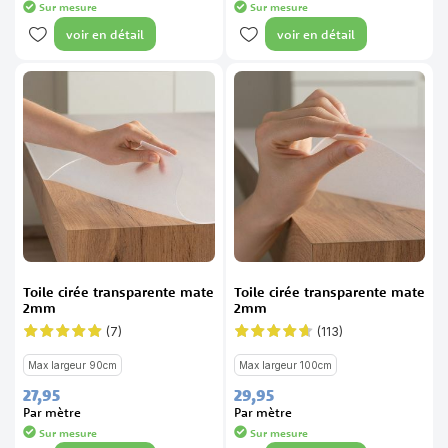
Sur mesure
Sur mesure
voir en détail
voir en détail
Toile cirée transparente mate
Toile cirée transparente mate
2mm
2mm
(7)
(113)
Évaluation:
Évaluation:
97%
92%
Max largeur 90cm
Max largeur 100cm
27,
95
29,
95
Par mètre
Par mètre
Sur mesure
Sur mesure