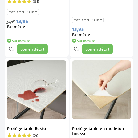
98%
(61)
Évaluation:
98%
Max largeur 140cm
13,
95
Max largeur 140cm
16,
95
Par mètre
13,
95
Par mètre
Sur mesure
Sur mesure
voir en détail
voir en détail
Protège table Resto
Protège table en molleton
finesse
(29)