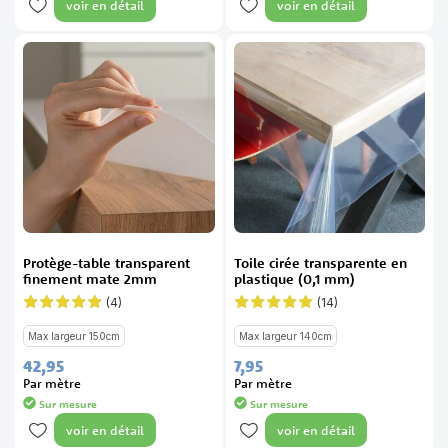
voir en détail
voir en détail
Protège-table transparent
Toile cirée transparente en
finement mate 2mm
plastique (0,1 mm)
(4)
(14)
Évaluation:
Évaluation:
100%
97%
Max largeur 150cm
Max largeur 140cm
42,
95
7,
95
Par mètre
Par mètre
Sur mesure
Sur mesure
voir en détail
voir en détail