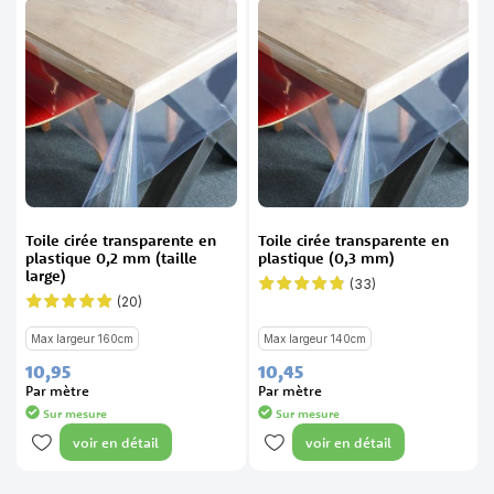
Toile cirée transparente en
Toile cirée transparente en
plastique 0,2 mm (taille
plastique (0,3 mm)
large)
(33)
Évaluation:
95%
(20)
Évaluation:
97%
Max largeur 160cm
Max largeur 140cm
10,
95
10,
45
Par mètre
Par mètre
Sur mesure
Sur mesure
voir en détail
voir en détail