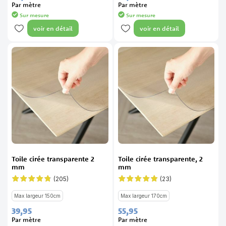
Par mètre
Par mètre
Sur mesure
Sur mesure
voir en détail
voir en détail
Toile cirée transparente 2
Toile cirée transparente, 2
mm
mm
(205)
(23)
Évaluation:
Évaluation:
94%
97%
Max largeur 150cm
Max largeur 170cm
39,
95
55,
95
Par mètre
Par mètre