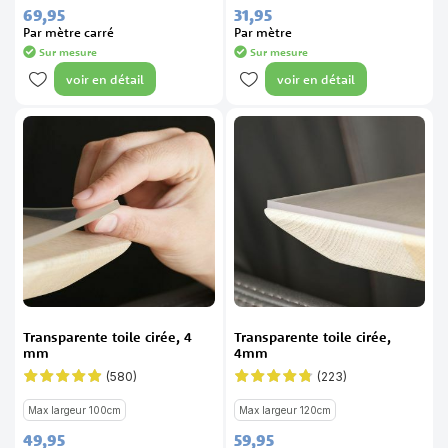
69,
95
31,
95
Par mètre carré
Par mètre
Sur mesure
Sur mesure
voir en détail
voir en détail
Transparente toile cirée, 4
Transparente toile cirée,
mm
4mm
(580)
(223)
Évaluation:
Évaluation:
96%
94%
Max largeur 100cm
Max largeur 120cm
49,
95
59,
95