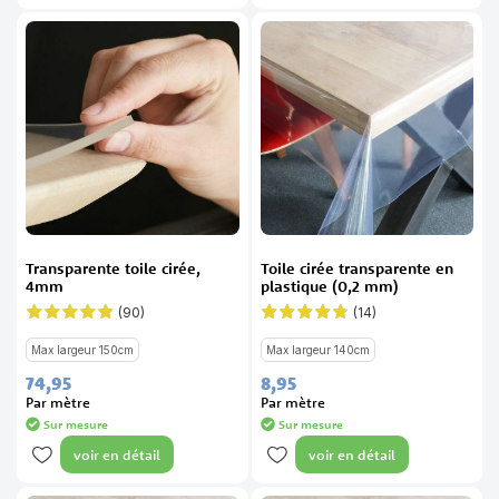
Transparente toile cirée,
Toile cirée transparente en
4mm
plastique (0,2 mm)
(90)
(14)
Évaluation:
Évaluation:
96%
93%
Max largeur 150cm
Max largeur 140cm
74,
95
8,
95
Par mètre
Par mètre
Sur mesure
Sur mesure
voir en détail
voir en détail