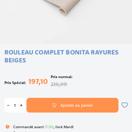
Skip
ROULEAU COMPLET BONITA RAYURES
to
the
BEIGES
beginning
of
the
Prix normal
197,10
images
Prix Spécial
219,00
gallery
Ajouter au panier
Commandé avant
17:00
, livré Mardi