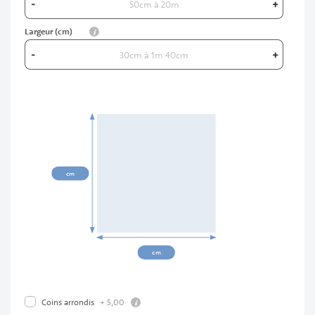
-
+
info
Largeur (cm)
-
+
00cm
cm
cm
info
+
5,
00
Coins arrondis