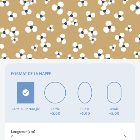
Skip
to
FORMAT DE LA NAPPE
the
beginning
of
the
images
gallery
Carré ou rectangle
Cercle
Ellipse
Ovale
+
5,
00
+
5,
00
+
5,
00
Longueur (cm)