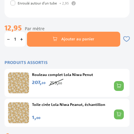
info
+
2,
95
Enroulé autour d’un tube
12,95
Par mètre
Ajouter au panier
PRODUITS ASSORTIS
Rouleau complet Lola Niwa Penut
207,
259,
20
00
Toile cirée Lola Niwa Peanut, échantillon
1,
00