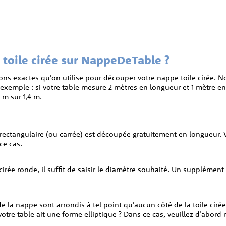
ile cirée sur NappeDeTable ?
ons exactes qu’on utilise pour découper votre nappe toile cirée.
 exemple : si votre table mesure 2 mètres en longueur et 1 mètre e
m sur 1,4 m.
e rectangulaire (ou carrée) est découpée gratuitement en longueur. 
ce cas.
cirée ronde, il suffit de saisir le diamètre souhaité. Un supplément
de la nappe sont arrondis à tel point qu’aucun côté de la toile cirée 
otre table ait une forme elliptique ? Dans ce cas, veuillez d’abor