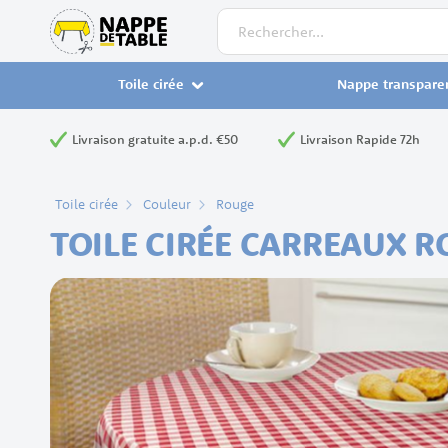
Rechercher
Toile cirée
Nappe transpare
Livraison gratuite a.p.d. €50
Livraison Rapide 72h
Toile cirée
Couleur
Rouge
TOILE CIRÉE CARREAUX 
Skip
to
the
end
of
the
images
gallery