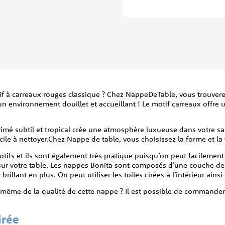
motif à carreaux rouges classique ? Chez NappeDeTable, vous trouve
un environnement douillet et accueillant ! Le motif carreaux offr
primé subtil et tropical crée une atmosphère luxueuse dans votre s
cile à nettoyer.Chez Nappe de table, vous choisissez la forme et la t
motifs et ils sont également très pratique puisqu’on peut facilemen
 sur votre table. Les nappes Bonita sont composés d’une couche d
illant en plus. On peut utiliser les toiles cirées à l’intérieur ainsi 
s-même de la qualité de cette nappe ? Il est possible de commander
irée