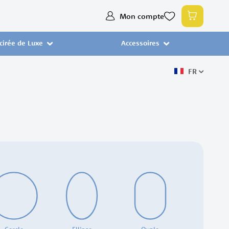
Allez
Mon compte
Mon pan
au
contenu
 cirée de Luxe
Accessoires
FR