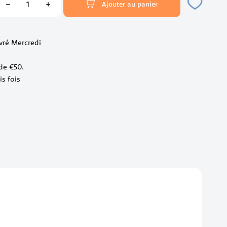
Ajouter au panier
livré Mercredi
 de €50.
is fois