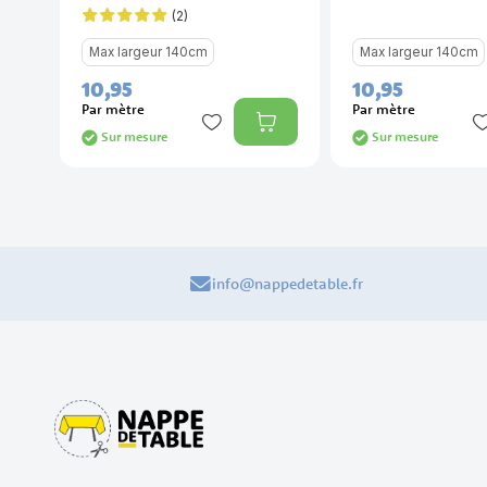
(2)
Évaluation:
100%
Max largeur 140cm
Max largeur 140cm
10,
95
10,
95
Par mètre
Par mètre
Sur mesure
Sur mesure
info@nappedetable.fr