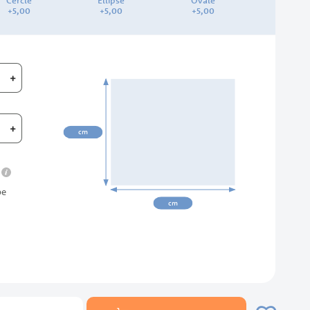
Cercle
Ellipse
Ovale
+
5,
00
+
5,
00
+
5,
00
+
00cm
+
cm
info
be
cm