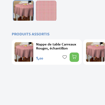
Skip
to
the
PRODUITS ASSORTIS
beginning
of
Nappe de table Carreaux
the
Rouges, échantillon
images
gallery
1,
00