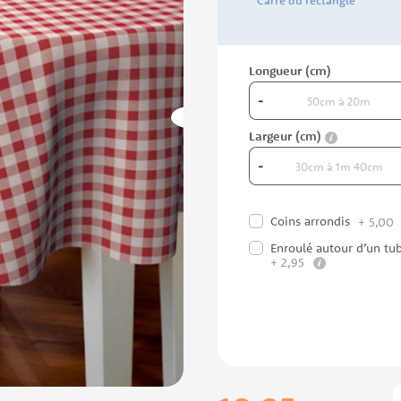
Carré ou rectangle
Longueur (cm)
-
info
Largeur (cm)
-
Coins arrondis
+
5,
00
Enroulé autour d’un tu
info
+
2,
95