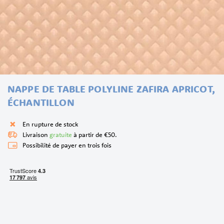
Skip
NAPPE DE TABLE POLYLINE ZAFIRA APRICOT,
to
the
ÉCHANTILLON
beginning
of
En rupture de stock
the
Livraison
gratuite
à partir de €50.
images
Possibilité de payer en trois fois
gallery