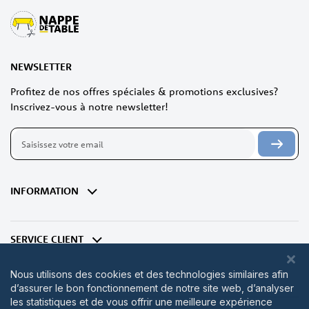
NEWSLETTER
Profitez de nos offres spéciales & promotions exclusives?
Inscrivez-vous à notre newsletter!
Inscription
à
notre
lettre
d’information
INFORMATION
:
SERVICE CLIENT
Nous utilisons des cookies et des technologies similaires afin
d’assurer le bon fonctionnement de notre site web, d’analyser
les statistiques et de vous offrir une meilleure expérience