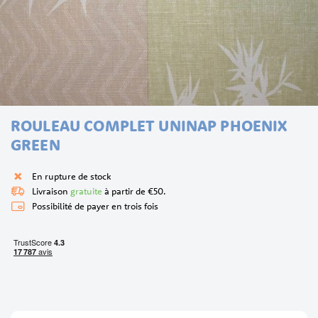
Skip
ROULEAU COMPLET UNINAP PHOENIX
to
the
GREEN
beginning
of
En rupture de stock
the
Livraison
gratuite
à partir de €50.
images
Possibilité de payer en trois fois
gallery