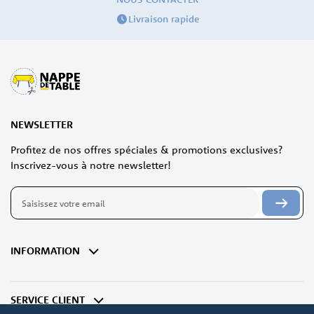
Livraison rapide
NEWSLETTER
Profitez de nos offres spéciales & promotions exclusives?
Inscrivez-vous à notre newsletter!
Inscription
à
notre
lettre
d’information
INFORMATION
:
SERVICE CLIENT