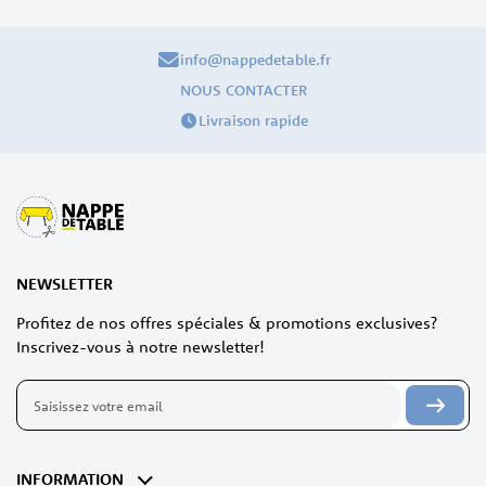
info@nappedetable.fr
NOUS CONTACTER
Livraison rapide
NEWSLETTER
Profitez de nos offres spéciales & promotions exclusives?
Inscrivez-vous à notre newsletter!
Inscription
à
notre
lettre
d’information
INFORMATION