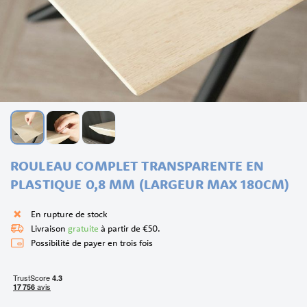
Skip
ROULEAU COMPLET TRANSPARENTE EN
to
the
PLASTIQUE 0,8 MM (LARGEUR MAX 180CM)
beginning
of
En rupture de stock
the
Livraison
gratuite
à partir de €50.
images
Possibilité de payer en trois fois
gallery