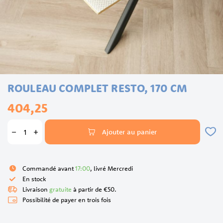
Skip
ROULEAU COMPLET RESTO, 170 CM
to
the
404,25
beginning
of
the
Ajouter au panier
images
gallery
Commandé avant
17:00
, livré Mercredi
En stock
Livraison
gratuite
à partir de €50.
Possibilité de payer en trois fois