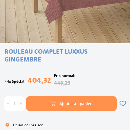
Skip
ROULEAU COMPLET LUXXUS
to
the
GINGEMBRE
beginning
of
the
Prix normal
404,32
images
Prix Spécial
449,25
gallery
Ajouter au panier
Délais de livraison: