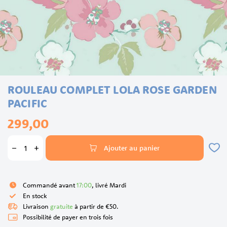
Skip
ROULEAU COMPLET LOLA ROSE GARDEN
to
the
PACIFIC
beginning
299,00
of
the
images
Ajouter au panier
gallery
Commandé avant
17:00
, livré Mardi
En stock
Livraison
gratuite
à partir de €50.
Possibilité de payer en trois fois