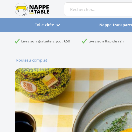
Rechercher
Toile cirée
Nappe transpare
Livraison gratuite a.p.d. €50
Livraison Rapide 72h
Rouleau complet
Skip
to
the
end
of
the
images
gallery