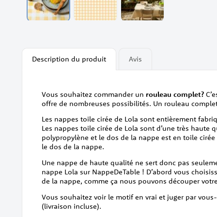
Skip
to
the
beginning
Description du produit
Avis
of
the
images
gallery
Vous souhaitez commander un
rouleau complet?
C’e
offre de nombreuses possibilités. Un rouleau complet
Les nappes toile cirée de Lola sont entièrement fabr
Les nappes toile cirée de Lola sont d’une très haute 
polypropylène et le dos de la nappe est en toile ciré
le dos de la nappe.
Une nappe de haute qualité ne sert donc pas seulem
nappe Lola sur NappeDeTable ! D’abord vous choisisse
de la nappe, comme ça nous pouvons découper votre 
Vous souhaitez voir le motif en vrai et juger par vou
(livraison incluse).