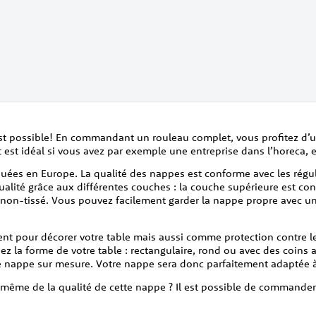
st possible! En commandant un rouleau complet, vous profitez d’u
 est idéal si vous avez par exemple une entreprise dans l’horeca, 
iquées en Europe. La qualité des nappes est conforme avec les ré
qualité grâce aux différentes couches : la couche supérieure est c
e non-tissé. Vous pouvez facilement garder la nappe propre avec u
ent pour décorer votre table mais aussi comme protection contre
z la forme de votre table : rectangulaire, rond ou avec des coins 
nappe sur mesure. Votre nappe sera donc parfaitement adaptée à 
s-même de la qualité de cette nappe ? Il est possible de commander