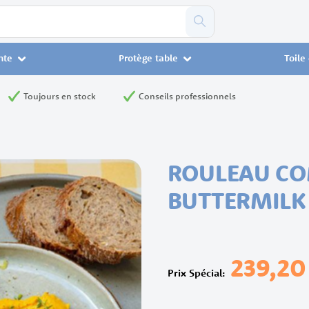
nte
Protège table
Toile
Toujours en stock
Conseils professionnels
ROULEAU CO
BUTTERMILK
239,20
Prix Spécial