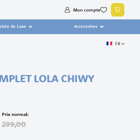
Allez
Mon compte
Mon pan
au
contenu
 cirée de Luxe
Accessoires
FR
MPLET LOLA CHIWY
Prix normal
299,00