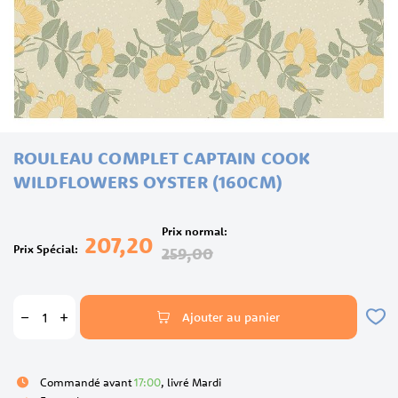
Skip
ROULEAU COMPLET CAPTAIN COOK
to
the
WILDFLOWERS OYSTER (160CM)
beginning
of
the
Prix normal
207,20
images
Prix Spécial
259,00
gallery
Ajouter au panier
Commandé avant
17:00
, livré Mardi