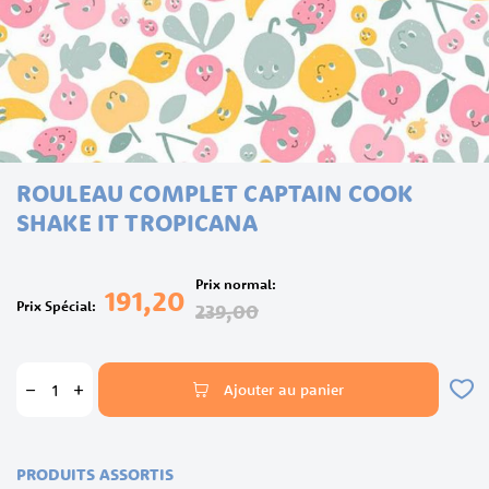
Skip
ROULEAU COMPLET CAPTAIN COOK
to
the
SHAKE IT TROPICANA
beginning
of
the
Prix normal
191,20
images
Prix Spécial
239,00
gallery
Ajouter au panier
PRODUITS ASSORTIS