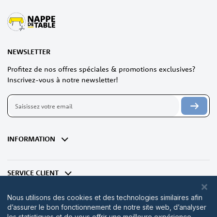
NEWSLETTER
Profitez de nos offres spéciales & promotions exclusives?
Inscrivez-vous à notre newsletter!
Inscription
à
notre
lettre
d’information
INFORMATION
:
SERVICE CLIENT
Nous utilisons des cookies et des technologies similaires afin
d’assurer le bon fonctionnement de notre site web, d’analyser
les statistiques et de vous offrir une meilleure expérience