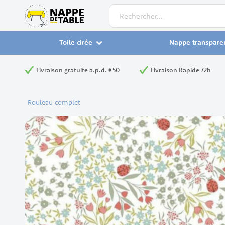
Rechercher
Toile cirée
Nappe transpare
Livraison gratuite a.p.d. €50
Livraison Rapide 72h
Rouleau complet
Skip
to
the
end
of
the
images
gallery