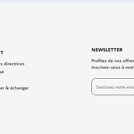
NEWSLETTER
NT
Profitez de nos offr
s directrices
Inscrivez-vous à notr
sé
Inscription
ner & échanger
à
notre
lettre
d’information
: