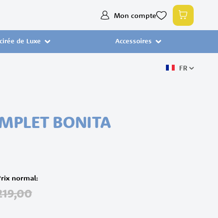
Allez
Mon compte
Mon pan
au
contenu
 cirée de Luxe
Accessoires
FR
MPLET BONITA
Prix normal
219,00