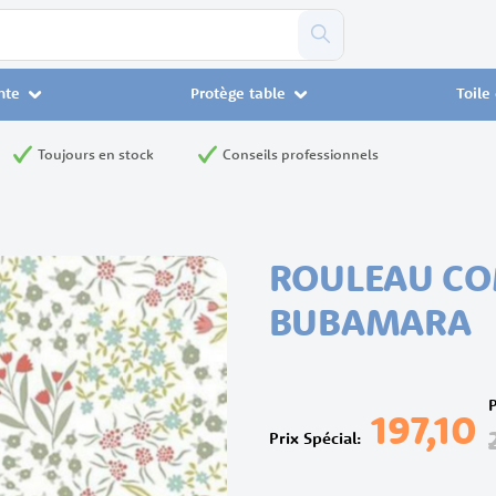
nte
Protège table
Toile
Toujours en stock
Conseils professionnels
ROULEAU CO
BUBAMARA
197,10
Prix Spécial