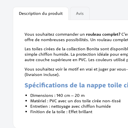
beginning
of
Description du produit
Avis
the
images
gallery
Vous souhaitez commander un
rouleau complet?
C’e
offre de nombreuses possibilités. Un rouleau complet
Les toiles cirées de la collection Bonita sont disponi
simple chiffon humide. La protection idéale pour em
autre couche supérieure en PVC. Les couleurs utilisé pou
Vous souhaitez voir le motif en vrai et juger par vou
(livraison incluse).
Spécifications de la nappe toile c
Dimensions : 140 cm – 20 m
Matériel : PVC avec un dos toile cirée non-tissé
Entretien : nettoyage avec chiffon humide
Finition de la toile : Effet brillant