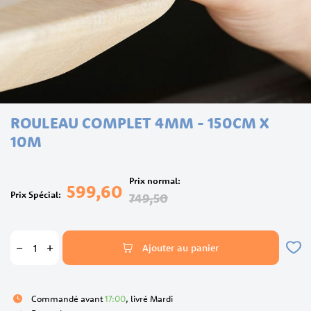
Skip
ROULEAU COMPLET 4MM - 150CM X
to
the
10M
beginning
of
the
Prix normal
599,60
images
Prix Spécial
749,50
gallery
Ajouter au panier
Commandé avant
17:00
, livré Mardi