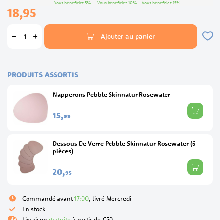
Vous bénéficiez
5
%
Vous bénéficiez
10
%
Vous bénéficiez
15
%
18,95
Ajouter au panier
PRODUITS ASSORTIS
Napperons Pebble Skinnatur Rosewater
15,
99
Dessous De Verre Pebble Skinnatur Rosewater (6
pièces)
20,
95
Commandé avant
17:00
, livré Mercredi
En stock
Livraison
gratuite
à partir de €50.