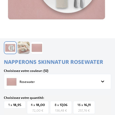
Skip
NAPPERONS SKINNATUR ROSEWATER
to
the
Choisissez votre couleur: (12)
beginning
of
Rosewater
the
images
gallery
Choisissez votre quantité:
18,
95
18,
00
17,
06
16,
11
1 x
4 x
8 x
16 x
72,00 €
136,48 €
257,76 €