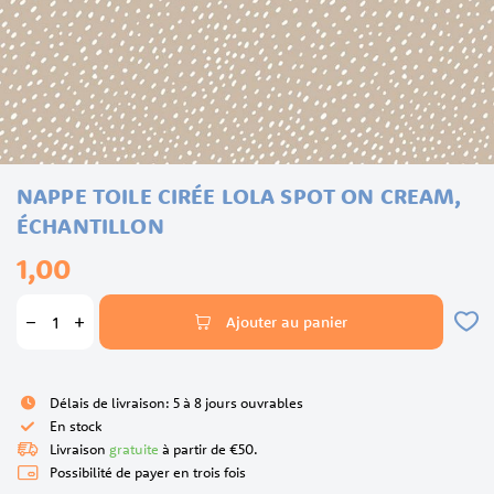
Skip
NAPPE TOILE CIRÉE LOLA SPOT ON CREAM,
to
the
ÉCHANTILLON
beginning
1,00
of
the
images
Ajouter au panier
gallery
Délais de livraison: 5 à 8 jours ouvrables
En stock
Livraison
gratuite
à partir de €50.
Possibilité de payer en trois fois