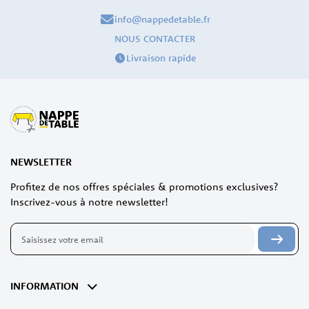
info@nappedetable.fr
NOUS CONTACTER
Livraison rapide
NEWSLETTER
Profitez de nos offres spéciales & promotions exclusives?
Inscrivez-vous à notre newsletter!
Inscription
à
notre
lettre
d’information
INFORMATION
: