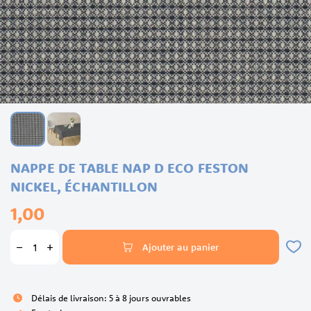
Skip
NAPPE DE TABLE NAP D ECO FESTON
to
the
NICKEL, ÉCHANTILLON
beginning
1,00
of
the
images
Ajouter au panier
gallery
Délais de livraison: 5 à 8 jours ouvrables