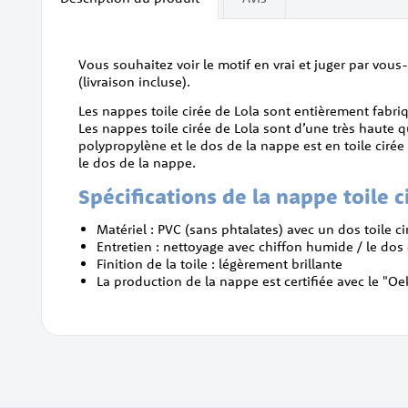
of
the
images
gallery
Vous souhaitez voir le motif en vrai et juger par vou
(livraison incluse).
Les nappes toile cirée de Lola sont entièrement fabr
Les nappes toile cirée de Lola sont d’une très haute 
polypropylène et le dos de la nappe est en toile ciré
le dos de la nappe.
Spécifications de la nappe toile ci
Matériel : PVC (sans phtalates) avec un dos toile c
Entretien : nettoyage avec chiffon humide / le dos
Finition de la toile : légèrement brillante
La production de la nappe est certifiée avec le "O