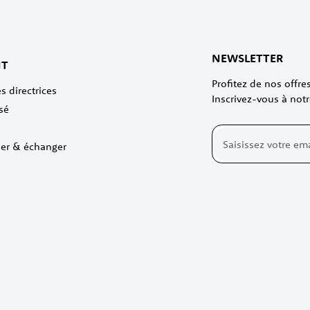
NEWSLETTER
NT
Profitez de nos offr
s directrices
Inscrivez-vous à notr
sé
Inscription
ner & échanger
à
notre
lettre
d’information
: