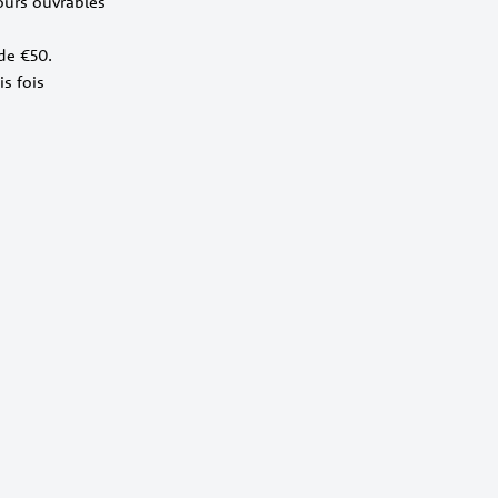
jours ouvrables
 de €50.
is fois