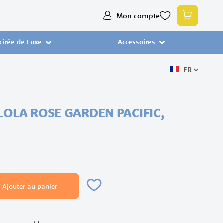
Allez
Mon compte
Mon pan
au
contenu
 cirée de Luxe
Accessoires
FR
LOLA ROSE GARDEN PACIFIC,
Ajouter au panier