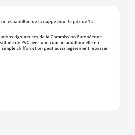
 un échantillon de la nappe pour le prix de 1 €
gulations rigoureuses de la Commission Européenne.
onstituée de PVC avec une couche additionnelle en
n simple chiffon et on peut aussi légèrement repasser
s