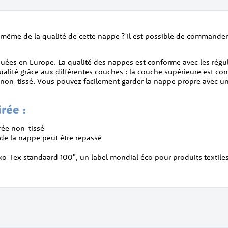
s-même de la qualité de cette nappe ? Il est possible de commander
iquées en Europe. La qualité des nappes est conforme avec les ré
qualité grâce aux différentes couches : la couche supérieure est c
e non-tissé. Vous pouvez facilement garder la nappe propre avec u
rée :
irée non-tissé
 de la nappe peut être repassé
eko-Tex standaard 100", un label mondial éco pour produits textile